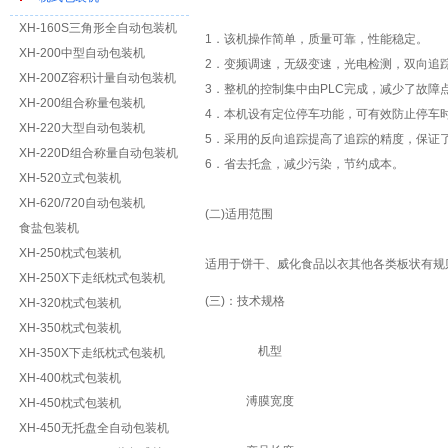
XH-160S三角形全自动包装机
1．该机操作简单，质量可靠，性能稳定。
XH-200中型自动包装机
2．变频调速，无级变速，光电检测，双向追
XH-200Z容积计量自动包装机
3．整机的控制集中由PLC完成，减少了故障
XH-200组合称量包装机
4．本机设有定位停车功能，可有效防止停车
XH-220大型自动包装机
5．采用的反向追踪提高了追踪的精度，保证
XH-220D组合称量自动包装机
6．省去托盒，减少污染，节约成本。
XH-520立式包装机
XH-620/720自动包装机
(二)适用范围
食盐包装机
XH-250枕式包装机
适用于饼干、威化食品以衣其他各类板状有规
XH-250X下走纸枕式包装机
(三)：技术规格
XH-320枕式包装机
XH-350枕式包装机
机型
XH-350X下走纸枕式包装机
XH-400枕式包装机
溥膜宽度
XH-450枕式包装机
XH-450无托盘全自动包装机