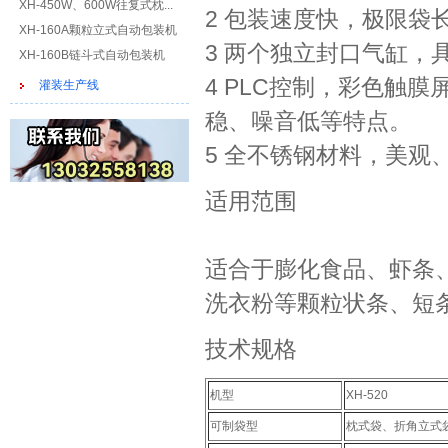
XH-450W、600W往复式枕...
2 包装速度快，极限袋长
XH-160A颗粒立式自动包装机
3 两个独立封口气缸
XH-160B链斗式自动包装机
4 PLC控制，彩色触
灌装生产线
稳、噪音低等特点。
5 全不锈钢材料，美观
适用范围
适合于膨化食品、虾条
洗衣粉等颗粒状条、短
技术规格
机型
XH-520
可制袋型
枕式袋、折角立式