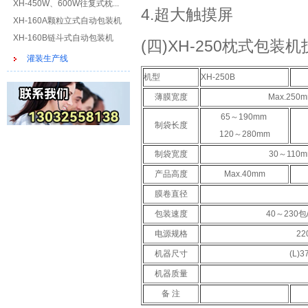
XH-450W、600W往复式枕...
4.超大触摸屏
XH-160A颗粒立式自动包装机
XH-160B链斗式自动包装机
(四)XH-250枕式包装
灌装生产线
机型
XH-250B
薄膜宽度
Max.250
65～190mm
制袋长度
120～280mm
制袋宽度
30～110
产品高度
Max.40mm
膜卷直径
包装速度
40～230包
电源规格
22
机器尺寸
(L)3
机器质量
备 注