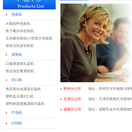
包装机
火锅底料包装机
鱼子酱自动包装机
玉米糁包装机|小型真空包装机
袋装活性炭包装机
灌装机
口服液灌装轧盖机
色拉油定量灌装机
封口机
郑州分公司
地址：郑州市大学南路与密杞大道
龟苓膏自动灌装封盖机
塑料盒豆腐封口机
天津分公司
地址：天津市西青区华鼎智地4号楼
塑料杯甜面酱灌装封盖机
成都分公司
地址：成都市金牛区蜀西路52号珠
打包机
打码机